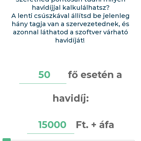
havidíjjal kalkulálhatsz?
A lenti csúszkával állítsd be jelenleg
hány tagja van a szervezetednek, és
azonnal láthatod a szoftver várható
havidíját!
50
fő esetén a
havidíj:
15000
Ft. + áfa