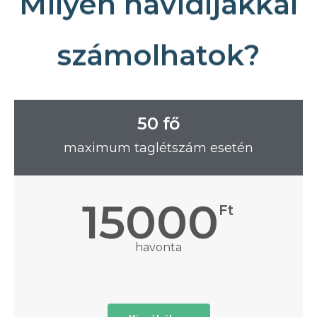
Milyen havidíjakkal
számolhatok?
50 fő
maximum taglétszám esetén
15000
Ft
havonta