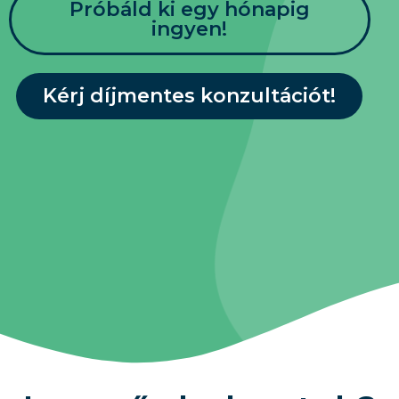
Próbáld ki egy hónapig
ingyen!
Kérj díjmentes konzultációt!