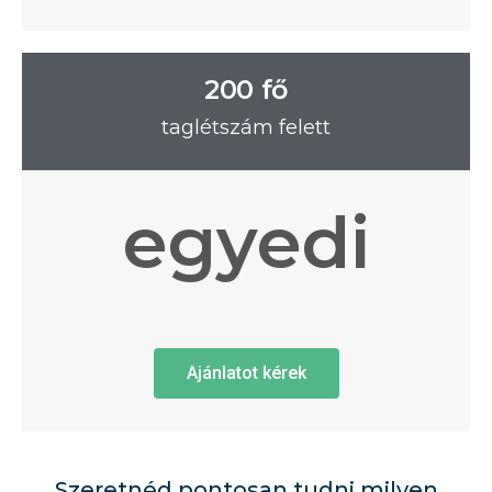
200 fő
taglétszám felett
egyedi
Ajánlatot kérek
Szeretnéd pontosan tudni milyen