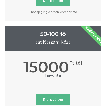
Kipróbálom
1 hónapig ingyenesen kipróbálható
LEGNÉPSZERŰBB
50-100 fő
taglétszám közt
15000
Ft-tól
havonta
Kipróbálom