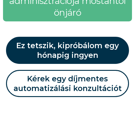
adminisztrációja mostantól
önjáró
Ez tetszik, kipróbálom egy
hónapig ingyen
Kérek egy díjmentes
automatizálási konzultációt